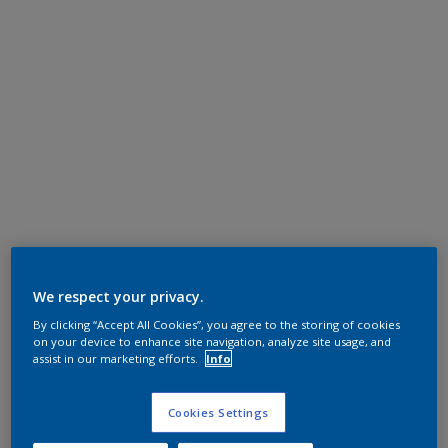
We respect your privacy.
By clicking “Accept All Cookies”, you agree to the storing of cookies
on your device to enhance site navigation, analyze site usage, and
assist in our marketing efforts.
Info
Cookies Settings