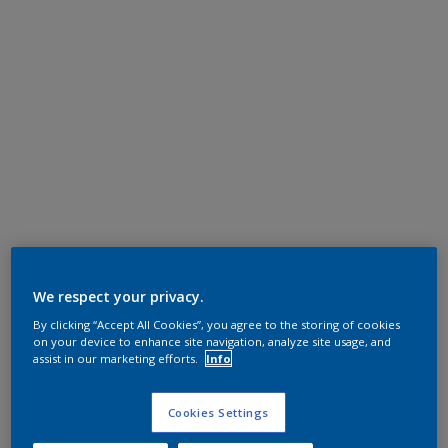
We respect your privacy.
By clicking “Accept All Cookies”, you agree to the storing of cookies
on your device to enhance site navigation, analyze site usage, and
assist in our marketing efforts.
Info
Cookies Settings