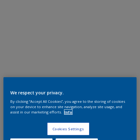
We respect your privacy.
By clicking “Accept All Cookies”, you agree to the storing of cookies
on your device to enhance site navigation, analyze site usage, and
assist in our marketing efforts.
Info
Cookies Settings