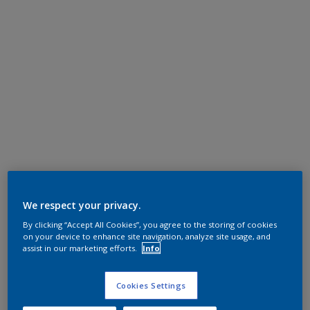
We respect your privacy.
By clicking “Accept All Cookies”, you agree to the storing of cookies
on your device to enhance site navigation, analyze site usage, and
assist in our marketing efforts.
Info
Cookies Settings