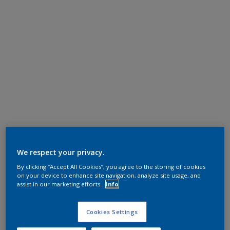
We respect your privacy.
By clicking “Accept All Cookies”, you agree to the storing of cookies
on your device to enhance site navigation, analyze site usage, and
assist in our marketing efforts.
Info
Cookies Settings