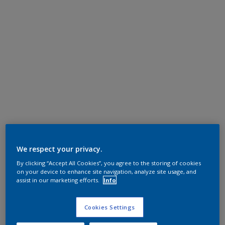
We respect your privacy.
By clicking “Accept All Cookies”, you agree to the storing of cookies
on your device to enhance site navigation, analyze site usage, and
assist in our marketing efforts.
Info
Cookies Settings