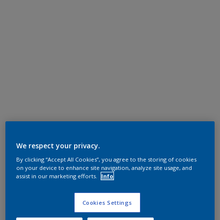
We respect your privacy.
By clicking “Accept All Cookies”, you agree to the storing of cookies
on your device to enhance site navigation, analyze site usage, and
assist in our marketing efforts.
Info
Cookies Settings