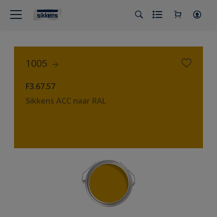
1005
F3.67.57
Sikkens ACC naar RAL