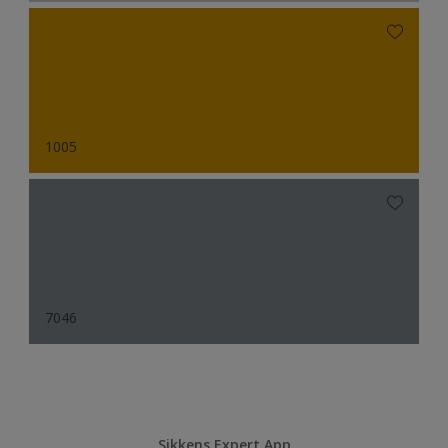
1005
7046
Sikkens Expert App