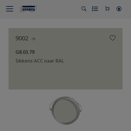
9002
G8.03.79
Sikkens ACC naar RAL