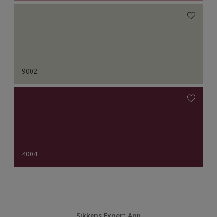
9002
4004
Sikkens Expert App