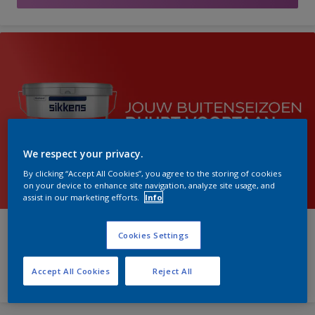
We respect your privacy.
By clicking “Accept All Cookies”, you agree to the storing of cookies
on your device to enhance site navigation, analyze site usage, and
assist in our marketing efforts.
Info
Sikkens Alphatex 4SO
Cookies Settings
Meer informatie
Accept All Cookies
Reject All