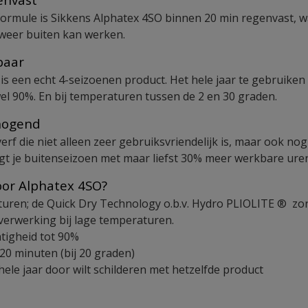
formule is Sikkens Alphatex 4SO binnen 20 min regenvast, w
weer buiten kan werken.
kbaar
is een echt 4-seizoenen product. Het hele jaar te gebruiken 
wel 90%. En bij temperaturen tussen de 2 en 30 graden.
rhogend
rf die niet alleen zeer gebruiksvriendelijk is, maar ook nog
ngt je buitenseizoen met maar liefst 30% meer werkbare ure
oor Alphatex 4SO?
turen; de Quick Dry Technology o.b.v. Hydro PLIOLITE ® zo
verwerking bij lage temperaturen.
tigheid tot 90%
20 minuten (bij 20 graden)
ele jaar door wilt schilderen met hetzelfde product