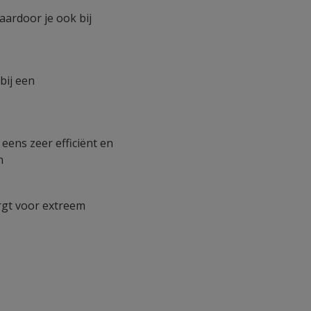
aardoor je ook bij
bij een
 eens zeer efficiënt en
n
rgt voor extreem