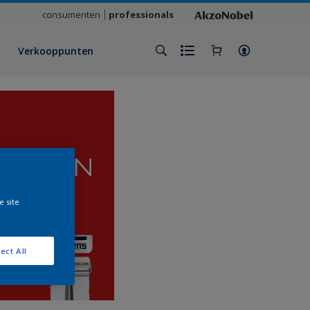
consumenten
professionals
Verkooppunten
e site
ect All