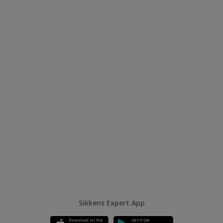
Alpha Plafond Extreem Mat
Lange open tijd
Zeer gemakkelijk te verwerken
Hoge dekkracht
Vergelijk
Sikkens Expert App