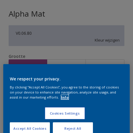
Alpha Mat
V0.06.80
Kleur wijzigen
Grootte
2,5 L
5 L
10 L
We respect your privacy.
Aantal
Verfcalculator
By clicking “Accept All Cookies”, you agree to the storing of cookies
on your device to enhance site navigation, analyze site usage, and
Bereken
assist in our marketing efforts.
Info
Cookies Settings
Op dit moment is het niet mogelijk dit product online
te bestellen. Houd de website in de gaten, we werken
er hard aan om de voorraad aan te vullen.
Accept All Cookies
Reject All