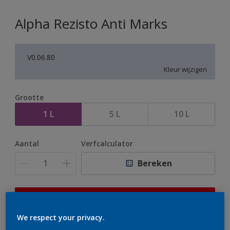
Alpha Rezisto Anti Marks
V0.06.80
Kleur wijzigen
Grootte
1 L
5 L
10 L
Aantal
Verfcalculator
Bereken
Op dit moment is het niet mogelijk dit product online
te bestellen. Houd de website in de gaten, we werken
We respect your privacy.
er hard aan om de voorraad aan te vullen.