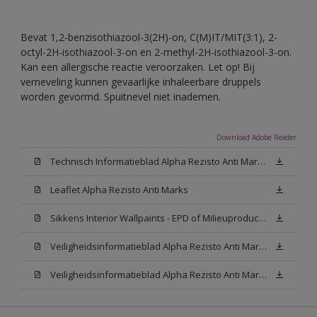
Bevat 1,2-benzisothiazool-3(2H)-on, C(M)IT/MIT(3:1), 2-
octyl-2H-isothiazool-3-on en 2-methyl-2H-isothiazool-3-on.
Kan een allergische reactie veroorzaken. Let op! Bij
verneveling kunnen gevaarlijke inhaleerbare druppels
worden gevormd. Spuitnevel niet inademen.
Download Adobe Reader
Technisch Informatieblad Alpha Rezisto Anti Marks (PDF)
Leaflet Alpha Rezisto Anti Marks
Sikkens Interior Wallpaints - EPD of Milieuproductverklaring
Veiligheidsinformatieblad Alpha Rezisto Anti Marks Mat White W05 (MSDS)
Veiligheidsinformatieblad Alpha Rezisto Anti Marks Mat N00 (MSDS)