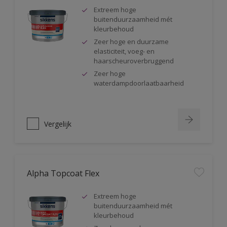
Extreem hoge
buitenduurzaamheid mét
kleurbehoud
Zeer hoge en duurzame
elasticiteit, voeg- en
haarscheuroverbruggend
Zeer hoge
waterdampdoorlaatbaarheid
Vergelijk
Alpha Topcoat Flex
Extreem hoge
buitenduurzaamheid mét
kleurbehoud