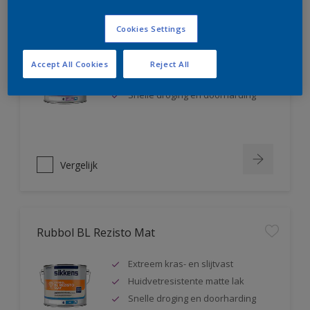
Rubbol BL Rezisto Satin
Cookies Settings
Extreem kras- en slijtvast
Accept All Cookies
Reject All
Huidvetresistente zijdeglanslak
Snelle droging en doorharding
Vergelijk
Rubbol BL Rezisto Mat
Extreem kras- en slijtvast
Huidvetresistente matte lak
Snelle droging en doorharding