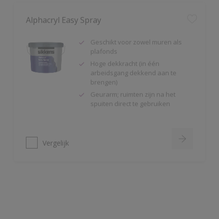
Geschikt voor zowel muren als
plafonds
Hoge dekkracht (in één
arbeidsgang dekkend aan te
brengen)
Geurarm; ruimten zijn na het
spuiten direct te gebruiken
Vergelijk
Alpha Isolux
Zeer goed isolerende matte
muurverf
Isoleert nicotine(vlekken),
waterkringen, koffievlekken,