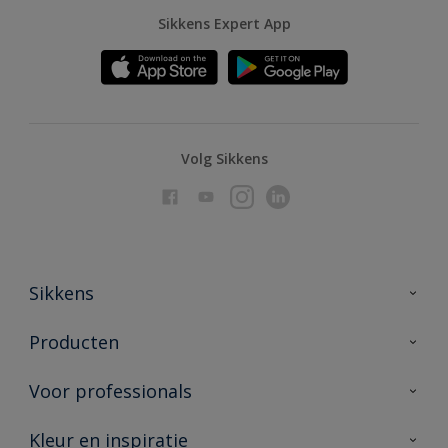
Sikkens Expert App
Volg Sikkens
Sikkens
Over Sikkens
Producten
AkzoNobel
Producten voor binnen
Voor professionals
Duurzaamheid
Producten voor buiten
Veelgestelde vragen
Advies & service
Kleur en inspiratie
Vind je verkooppunt