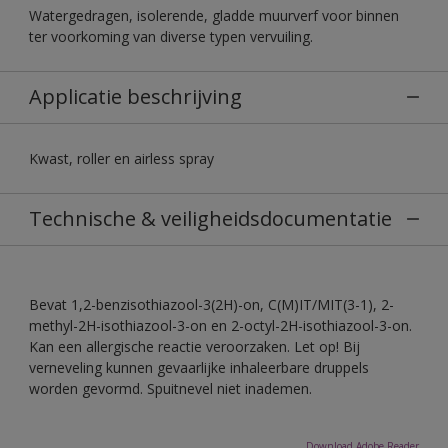
Watergedragen, isolerende, gladde muurverf voor binnen
ter voorkoming van diverse typen vervuiling.
Applicatie beschrijving
Kwast, roller en airless spray
Technische & veiligheidsdocumentatie
Bevat 1,2-benzisothiazool-3(2H)-on, C(M)IT/MIT(3-1), 2-
methyl-2H-isothiazool-3-on en 2-octyl-2H-isothiazool-3-on.
Kan een allergische reactie veroorzaken. Let op! Bij
verneveling kunnen gevaarlijke inhaleerbare druppels
worden gevormd. Spuitnevel niet inademen.
Download Adobe Reader