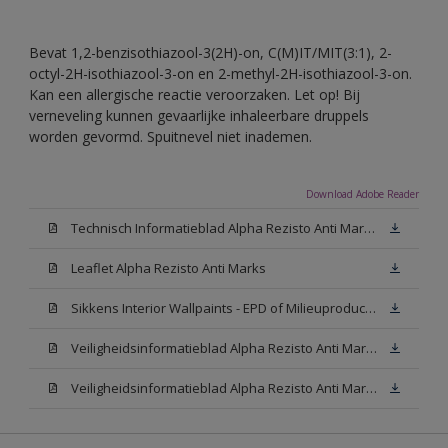
Bevat 1,2-benzisothiazool-3(2H)-on, C(M)IT/MIT(3:1), 2-
octyl-2H-isothiazool-3-on en 2-methyl-2H-isothiazool-3-on.
Kan een allergische reactie veroorzaken. Let op! Bij
verneveling kunnen gevaarlijke inhaleerbare druppels
worden gevormd. Spuitnevel niet inademen.
Download Adobe Reader
Technisch Informatieblad Alpha Rezisto Anti Marks (PDF)
Leaflet Alpha Rezisto Anti Marks
Sikkens Interior Wallpaints - EPD of Milieuproductverklaring
Veiligheidsinformatieblad Alpha Rezisto Anti Marks Mat White W05 (MSDS)
Veiligheidsinformatieblad Alpha Rezisto Anti Marks Mat N00 (MSDS)