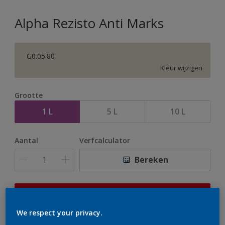
Alpha Rezisto Anti Marks
G0.05.80
Kleur wijzigen
Grootte
1 L
5 L
10 L
Aantal
Verfcalculator
Bereken
Op dit moment is het niet mogelijk dit product online
te bestellen. Houd de website in de gaten, we werken
We respect your privacy.
er hard aan om de voorraad aan te vullen.