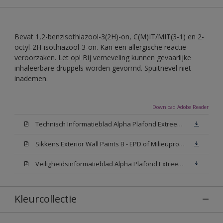
Bevat 1,2-benzisothiazool-3(2H)-on, C(M)IT/MIT(3-1) en 2-
octyl-2H-isothiazool-3-on. Kan een allergische reactie
veroorzaken. Let op! Bij verneveling kunnen gevaarlijke
inhaleerbare druppels worden gevormd. Spuitnevel niet
inademen.
Download Adobe Reader
Technisch Informatieblad Alpha Plafond Extreem Mat (PDF)
Sikkens Exterior Wall Paints B - EPD of Milieuproductverklaring
Veiligheidsinformatieblad Alpha Plafond Extreem Mat White W05 (MSDS)
Kleurcollectie