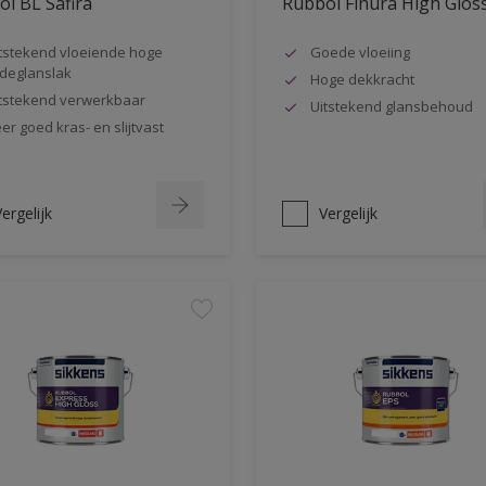
l BL Safira
Rubbol Finura High Glos
tstekend vloeiende hoge
Goede vloeiing
jdeglanslak
Hoge dekkracht
tstekend verwerkbaar
Uitstekend glansbehoud
er goed kras- en slijtvast
ergelijk
Vergelijk