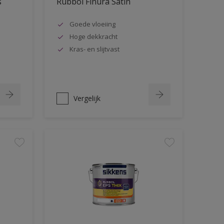
s
Rubbol Finura Satin
Goede vloeiing
Hoge dekkracht
Kras- en slijtvast
Vergelijk