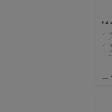
Vloer
Voorbehandeling
Rubb
Gemakkelijk verwerkbaar
Elastisch
Éé
af
Huidvetbestendig
Zi
1 pot systeem
Ze
th
Impregneren
V