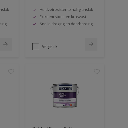
nslak
Huidvetresistente halfglanslak
t
Extreem stoot- en krasvast
ding
Snelle droging en doorharding
Vergelijk