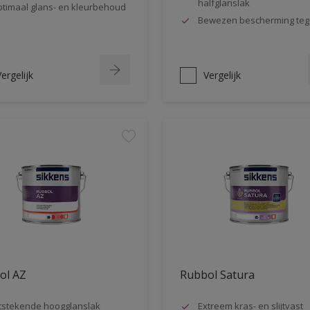
halfglanslak
timaal glans- en kleurbehoud
Bewezen bescherming teg
ergelijk
Vergelijk
ol AZ
Rubbol Satura
tstekende hoogglanslak
Extreem kras- en slijtvast