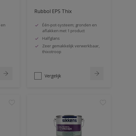
Rubbol EPS Thix
 en
Één-pot-systeem; gronden en
aflakken met 1 product
Halfglans
Zeer gemakkelijk verwerkbaar,
thixotroop
Vergelijk