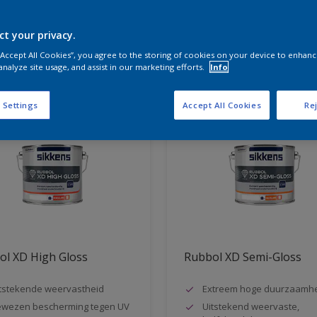
ct your privacy.
aten voor jou
 “Accept All Cookies”, you agree to the storing of cookies on your device to enhanc
analyze site usage, and assist in our marketing efforts.
Info
 Settings
Accept All Cookies
Rej
ol XD High Gloss
Rubbol XD Semi-Gloss
tstekende weervastheid
Extreem hoge duurzaamh
wezen bescherming tegen UV
Uitstekend weervaste,