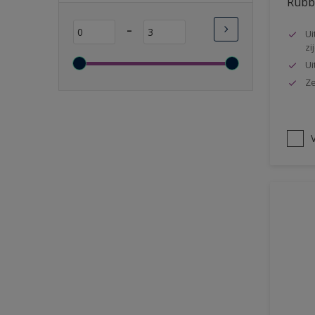
Rubbo
Lange open tijd
-
Ui
Wasbaar
zi
Sneldrogend
Ui
Geschikt voor vochtige
Ze
ruimten
Transparant
V
Bacteriebestendig
Beter reinigbaar
Damp-open
Winterkwaliteit
Isolerend
Langdurig hoge glans
Metallic
nageisoleerde gevels