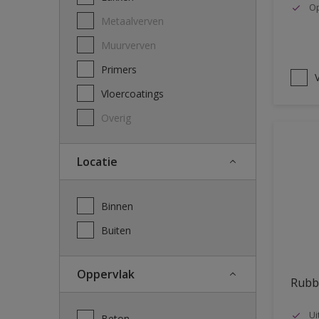
Op
Metaalverven
Muurverven
Primers
V
Vloercoatings
Overig
Locatie
Binnen
Buiten
Oppervlak
Rubb
Ui
Beton