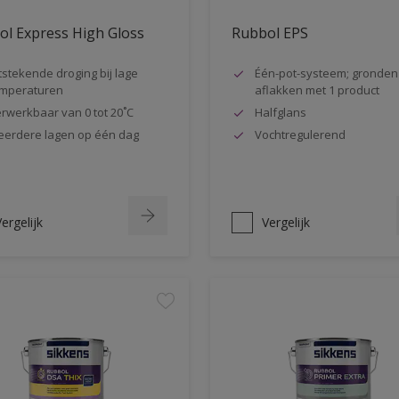
l Express High Gloss
Rubbol EPS
tstekende droging bij lage
Één-pot-systeem; gronden
mperaturen
aflakken met 1 product
rwerkbaar van 0 tot 20˚C
Halfglans
erdere lagen op één dag
Vochtregulerend
ergelijk
Vergelijk