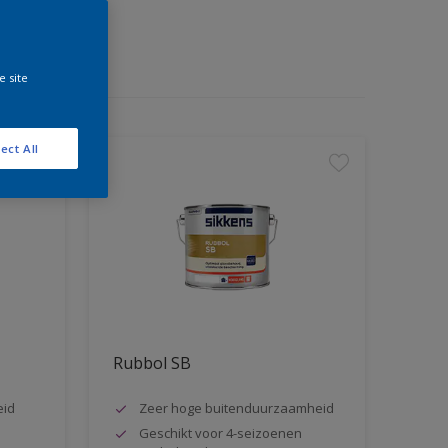
e site
ect All
Rubbol SB
eid
Zeer hoge buitenduurzaamheid
Geschikt voor 4-seizoenen