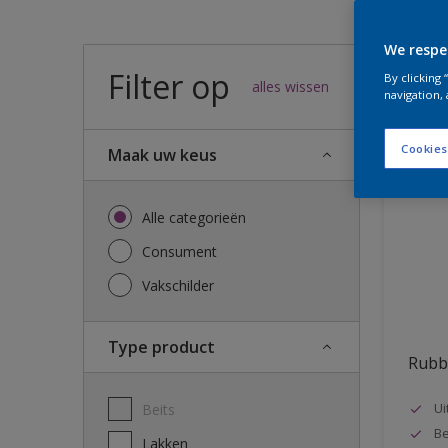
We respe
Filter op
25
result
By clicking
alles wissen
navigation, 
Cookies
Maak uw keus
Alle categorieën
Consument
Vakschilder
Type product
Rubb
Ui
Beits
Be
Lakken