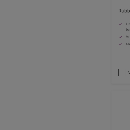
Oplosmiddelvrij
Rubbo
Onderzijde galerijen
Ui
Huidvet resistent
te
Ve
Schrobklasse 2
Me
PU gemodificeerd
Hoog rendement
Speciale spuitkwaliteit
V
Chemicalienbestendigheid
Structuur
4SO
Carbonatatieremmend
Extreem buitenduurzaam
Schrobklasse 1