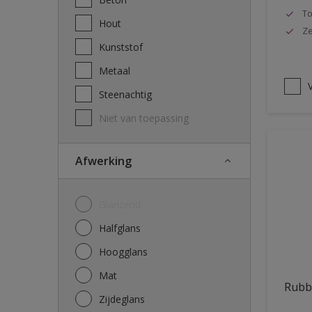
To
Hout
Ze
Kunststof
Metaal
V
Steenachtig
Niet van toepassing
Afwerking
Glanzend
Halfglans
Hoogglans
Mat
Rubb
Zijdeglans