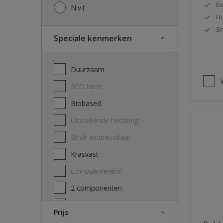
Ex
N.v.t
Hu
Sn
Speciale kenmerken
Duurzaam
V
ECO label
Biobased
Uitstekende hechting
Strak eindresultaat
Krasvast
Corrosiewerend
2 componenten
Decontamineerbaarheid
Prijs
attest