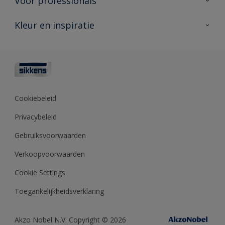
Voor professionals
Duurzaamheid
Producten voor buiten
Veelgestelde vragen
Advies & service
Kleur en inspiratie
Vind je verkooppunt
Contact
Sikkens academy
Informatiebladen
Kleuren
Opdrachtgevers
Downloads
Kleurtesters
Polyfilla Pro
Kleurcollecties
Meesterhand
Kleur van het jaar
Cookiebeleid
Sikkens Center
Kleurhulpmiddelen
Privacybeleid
Kennisbank
Gebruiksvoorwaarden
Verkoopvoorwaarden
Cookie Settings
Toegankelijkheidsverklaring
Akzo Nobel N.V. Copyright © 2026