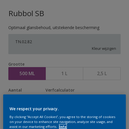
Rubbol SB
Optimaal glansbehoud, uitstekende bescherming
TN.02.82
Kleur wijzigen
Grootte
500 ML
1 L
2,5 L
Aantal
Verfcalculator
Bereken
We respect your privacy.
By clicking “Accept All Cookies”, you agree to the storing of cookies
Op dit moment is het niet mogelijk dit product online
on your device to enhance site navigation, analyze site usage, and
assist in our marketing efforts.
Info
te bestellen. Houd de website in de gaten, we werken