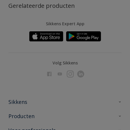
Gerelateerde producten
Sikkens Expert App
Volg Sikkens
Sikkens
Over Sikkens
Producten
AkzoNobel
Producten voor binnen