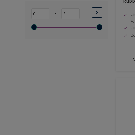
Rubbo
Lange open tijd
-
Ui
Wasbaar
zi
Sneldrogend
Ui
Geschikt voor vochtige
Ze
ruimten
Transparant
V
Bacteriebestendig
Beter reinigbaar
Damp-open
Winterkwaliteit
Isolerend
Langdurig hoge glans
Metallic
nageisoleerde gevels