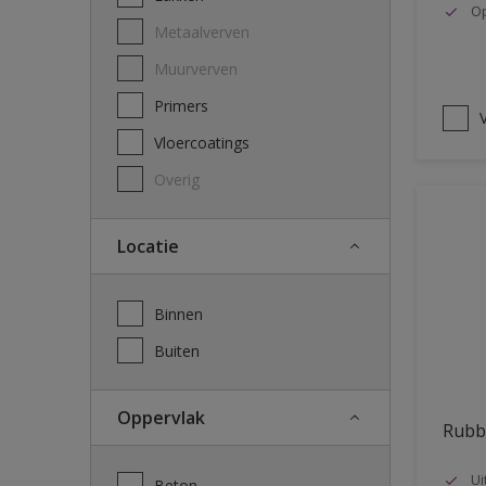
Op
Metaalverven
Muurverven
Primers
V
Vloercoatings
Overig
Locatie
Binnen
Buiten
Oppervlak
Rubb
Ui
Beton