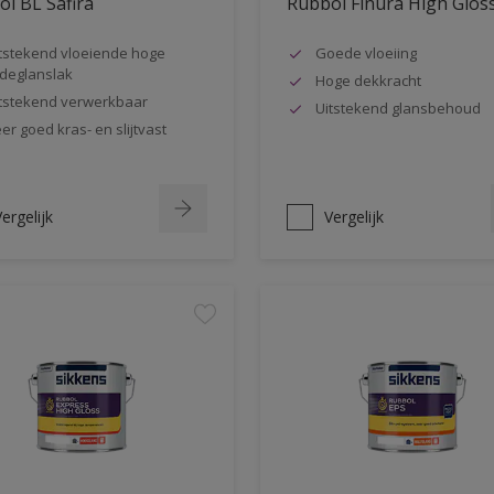
l BL Safira
Rubbol Finura High Glos
tstekend vloeiende hoge
Goede vloeiing
jdeglanslak
Hoge dekkracht
tstekend verwerkbaar
Uitstekend glansbehoud
er goed kras- en slijtvast
ergelijk
Vergelijk