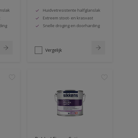
nslak
Huidvetresistente halfglanslak
t
Extreem stoot- en krasvast
ding
Snelle droging en doorharding
Vergelijk