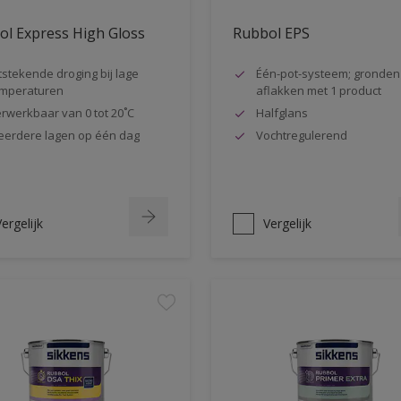
l Express High Gloss
Rubbol EPS
tstekende droging bij lage
Één-pot-systeem; gronden
mperaturen
aflakken met 1 product
rwerkbaar van 0 tot 20˚C
Halfglans
erdere lagen op één dag
Vochtregulerend
ergelijk
Vergelijk