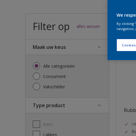
We respe
Filter op
25
result
By clicking
alles wissen
navigation, 
Cookies
Maak uw keus
Alle categorieën
Consument
Vakschilder
Type product
Rubb
Ui
Beits
Be
Lakken