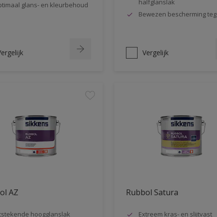
halfglanslak
timaal glans- en kleurbehoud
Bewezen bescherming teg
ergelijk
Vergelijk
ol AZ
Rubbol Satura
tstekende hoogglanslak
Extreem kras- en slijtvast