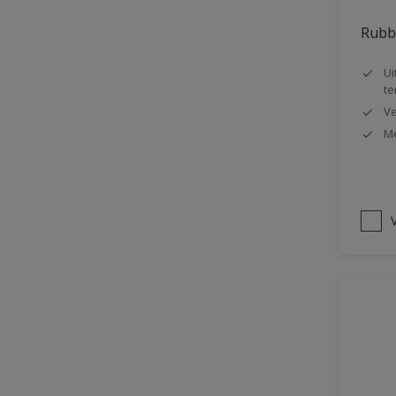
Oplosmiddelvrij
Rubbo
Onderzijde galerijen
Ui
Huidvet resistent
te
Ve
Schrobklasse 2
Me
PU gemodificeerd
Hoog rendement
Speciale spuitkwaliteit
V
Chemicalienbestendigheid
Structuur
4SO
Carbonatatieremmend
Extreem buitenduurzaam
Schrobklasse 1