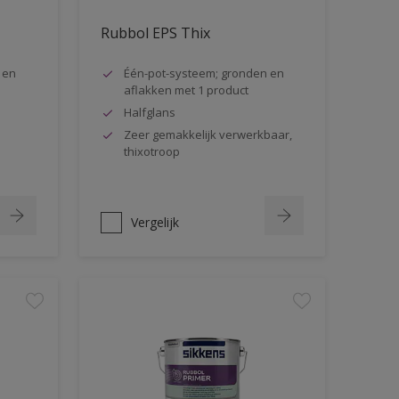
Rubbol EPS Thix
 en
Één-pot-systeem; gronden en
aflakken met 1 product
Halfglans
Zeer gemakkelijk verwerkbaar,
thixotroop
Vergelijk