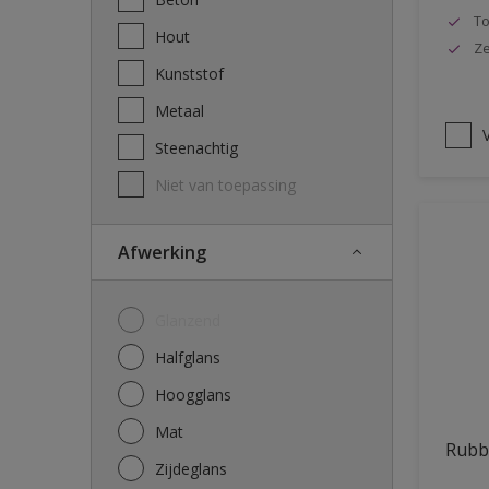
To
Hout
Ze
Kunststof
Metaal
V
Steenachtig
Niet van toepassing
Afwerking
Glanzend
Halfglans
Hoogglans
Mat
Rubb
Zijdeglans