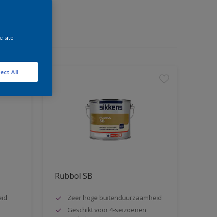
e site
ect All
Rubbol SB
eid
Zeer hoge buitenduurzaamheid
Geschikt voor 4-seizoenen