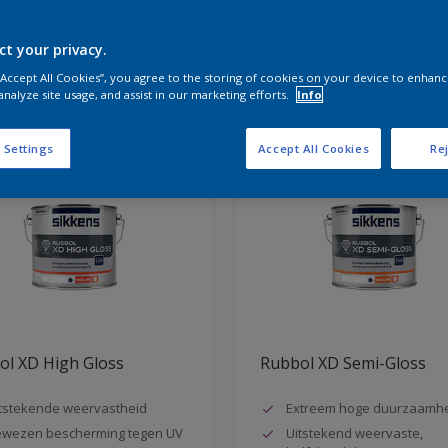
ct your privacy.
aten voor jou
 “Accept All Cookies”, you agree to the storing of cookies on your device to enhanc
analyze site usage, and assist in our marketing efforts.
Info
 Settings
Accept All Cookies
Rej
ol XD High Gloss
Rubbol XD Semi-Gloss
tstekende weervastheid
Extreem hoge duurzaamh
wezen bescherming tegen UV
Uitstekend weervaste,