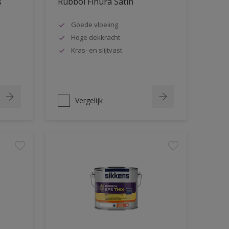
s
Rubbol Finura Satin
Goede vloeiing
Hoge dekkracht
Kras- en slijtvast
Vergelijk