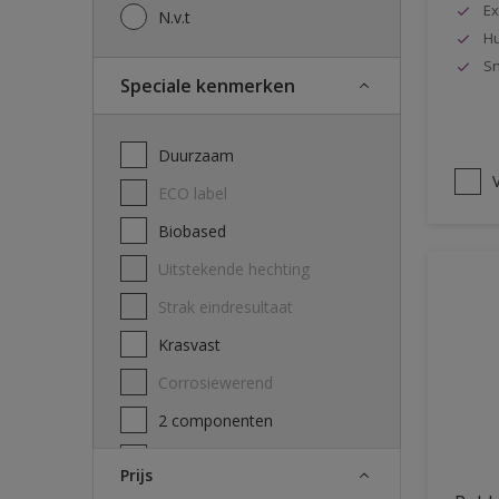
Ex
N.v.t
Hu
Sn
Speciale kenmerken
Duurzaam
V
ECO label
Biobased
Uitstekende hechting
Strak eindresultaat
Krasvast
Corrosiewerend
2 componenten
Decontamineerbaarheid
Prijs
attest