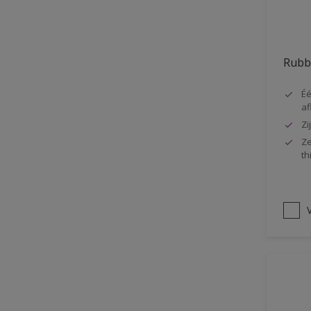
Vloer
Voorbehandeling
Rubb
Gemakkelijk verwerkbaar
Elastisch
Éé
af
Huidvetbestendig
Zi
1 pot systeem
Ze
th
Impregneren
V