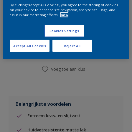
By clicking “Accept All Cookies”, you agree to the storing of cookies
on your device to enhance site navigation, analyze site usage, and
assist in our marketing efforts.
Info
Cookies Settings
Boodschappenlijst
Accept All Cookies
Reject All
Vind een winkel
Voeg toe aan klus
Belangrijkste voordelen
Extreem kras- en slijtvast
Huidvetresistente matte lak