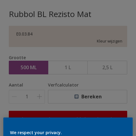
Rubbol BL Rezisto Mat
E0.03.84
Kleur wijzigen
Grootte
500 ML
1 L
2,5 L
Aantal
Verfcalculator
Bereken
Op dit moment is het niet mogelijk dit product online
te bestellen. Houd de website in de gaten, we werken
er hard aan om de voorraad aan te vullen.
We respect your privacy.