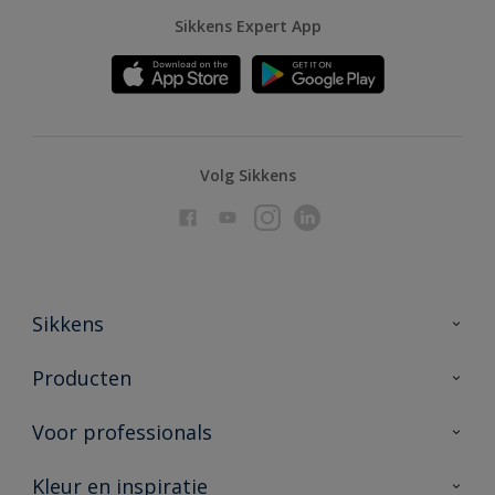
Sikkens Expert App
Volg Sikkens
Sikkens
Over Sikkens
Producten
AkzoNobel
Producten voor binnen
Voor professionals
Duurzaamheid
Producten voor buiten
Veelgestelde vragen
Advies & service
Kleur en inspiratie
Vind je verkooppunt