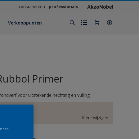
consumenten
professionals
Verkooppunten
Rubbol Primer
rondverf voor uitstekende hechting en vulling
E0.03.84
Kleur wijzigen
e site
rootte