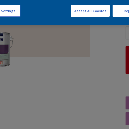
 Settings
Accept All Cookies
Rej
A