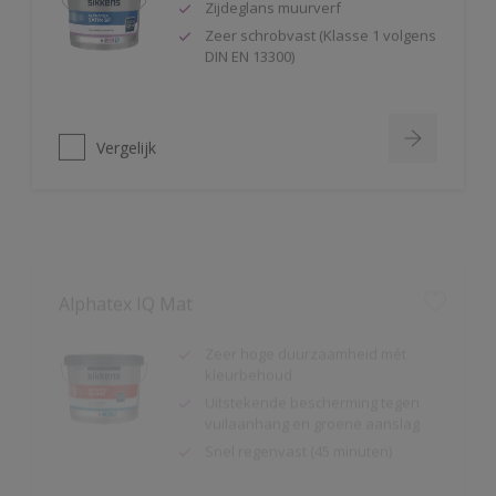
Zeer schrobvast (Klasse 1 volgens
DIN EN 13300)
Vergelijk
Alphatex IQ Mat
Zeer hoge duurzaamheid mét
kleurbehoud
Uitstekende bescherming tegen
vuilaanhang en groene aanslag
Snel regenvast (45 minuten)
Vergelijk