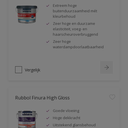
Extreem hoge
buitenduurzaamheid mét
kleurbehoud
Zeer hoge en duurzame
elasticiteit, voeg- en
haarscheuroverbruggend
Zeer hoge
waterdampdoorlaatbaarheid
Vergelijk
Rubbol Finura High Gloss
Goede vloeiing
Hoge dekkracht
Uitstekend glansbehoud