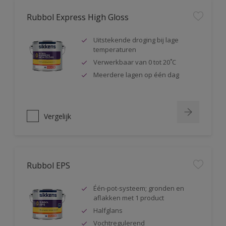
Rubbol Express High Gloss
Uitstekende droging bij lage
temperaturen
Verwerkbaar van 0 tot 20˚C
Meerdere lagen op één dag
Vergelijk
Rubbol EPS
Één-pot-systeem; gronden en
aflakken met 1 product
Halfglans
Vochtregulerend