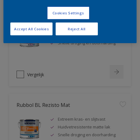
Rubbol BL Rezisto Satin
Cookies Settings
Extreem kras- en slijtvast
Accept All Cookies
Reject All
Huidvetresistente zijdeglanslak
Snelle droging en doorharding
Vergelijk
Rubbol BL Rezisto Mat
Extreem kras- en slijtvast
Huidvetresistente matte lak
Snelle droging en doorharding