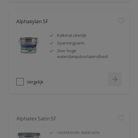
Alphaxylan SF
Kalkmat uiterlijk
Spanningsarm
Zeer hoge
waterdampdoorlatendheid
Vergelijk
Alphatex Satin SF
Uitstekende dekkracht
Zijdeglans muurverf