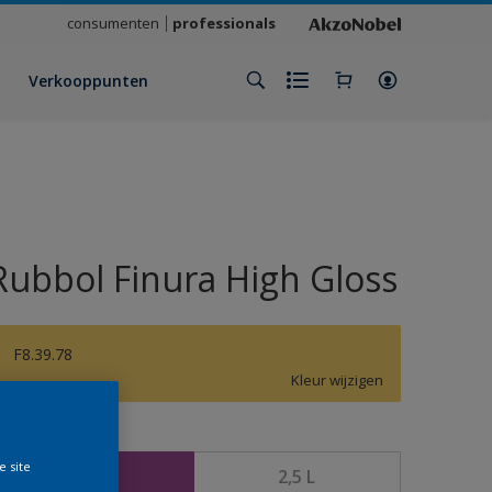
consumenten
professionals
Verkooppunten
Rubbol Finura High Gloss
F8.39.78
Kleur wijzigen
rootte
e site
1 L
2,5 L