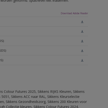
ls worden gevormd. Spuitnevel niet inademen.
Download Adobe Reader
DS)
SDS)
DS)
ns Colour Futures 2025, Sikkens RIJKS Kleuren, Sikkens
 5051, Sikkens ACC naar RAL, Sikkens Kleurselectie
itten, Sikkens Gezondheidszorg, Sikkens 200 Kleuren voor
ogh Collectie kleuren, Sikkens Colour Futures 2024,