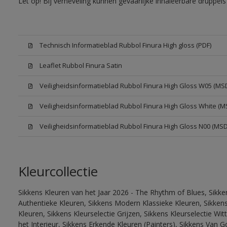
Let op! Bij verneveling kunnen gevaarlijke inhaleerbare druppe
Technisch Informatieblad Rubbol Finura High gloss (PDF)
Leaflet Rubbol Finura Satin
Veiligheidsinformatieblad Rubbol Finura High Gloss W05 (MS
Veiligheidsinformatieblad Rubbol Finura High Gloss White (M
Veiligheidsinformatieblad Rubbol Finura High Gloss N00 (MS
Kleurcollectie
Sikkens Kleuren van het Jaar 2026 - The Rhythm of Blues, Sikke
Authentieke Kleuren, Sikkens Modern Klassieke Kleuren, Sikkens
Kleuren, Sikkens Kleurselectie Grijzen, Sikkens Kleurselectie W
het Interieur, Sikkens Erkende Kleuren (Painters), Sikkens Van G