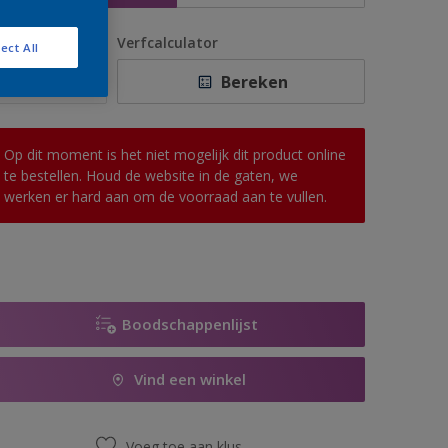
antal
Verfcalculator
ect All
Bereken
Op dit moment is het niet mogelijk dit product online
te bestellen. Houd de website in de gaten, we
werken er hard aan om de voorraad aan te vullen.
Boodschappenlijst
Vind een winkel
Voeg toe aan klus