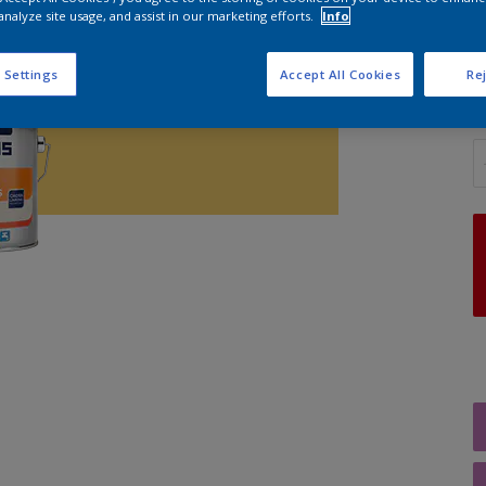
analyze site usage, and assist in our marketing efforts.
Info
G
 Settings
Accept All Cookies
Rej
A