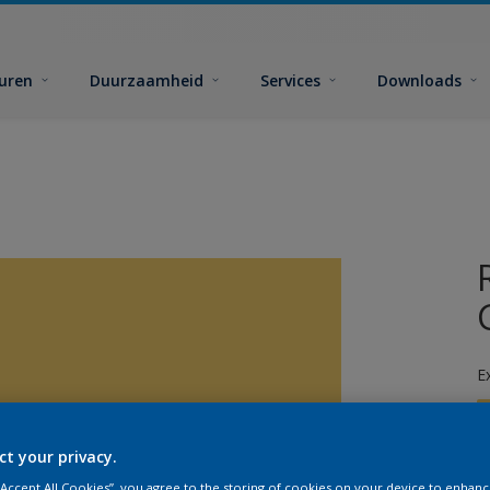
euren
Duurzaamheid
Services
Downloads
E
ct your privacy.
 “Accept All Cookies”, you agree to the storing of cookies on your device to enhanc