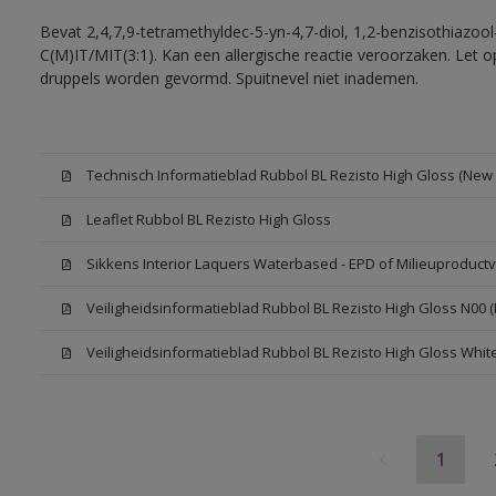
Bevat 2,4,7,9-tetramethyldec-5-yn-4,7-diol, 1,2-benzisothiazool
C(M)IT/MIT(3:1). Kan een allergische reactie veroorzaken. Let op
druppels worden gevormd. Spuitnevel niet inademen.
Technisch Informatieblad Rubbol BL Rezisto High Gloss (New L
Leaflet Rubbol BL Rezisto High Gloss
Sikkens Interior Laquers Waterbased - EPD of Milieuproductv
Veiligheidsinformatieblad Rubbol BL Rezisto High Gloss N00 
Veiligheidsinformatieblad Rubbol BL Rezisto High Gloss Whit
1