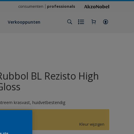
consumenten
professionals
Verkooppunten
Rubbol BL Rezisto High
Gloss
xtreem krasvast, huidvetbestendig
F8.39.78
Kleur wijzigen
e site