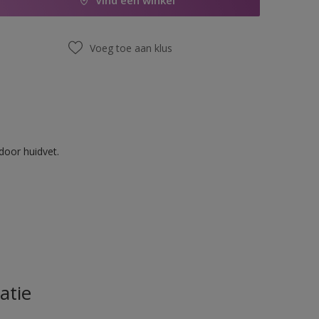
Vind een winkel
Voeg toe aan klus
door huidvet.
atie