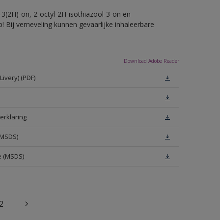
-3(2H)-on, 2-octyl-2H-isothiazool-3-on en
! Bij verneveling kunnen gevaarlijke inhaleerbare
Download Adobe Reader
ivery) (PDF)
erklaring
(MSDS)
e (MSDS)
2