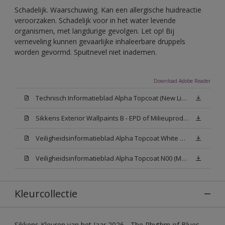
Schadelijk. Waarschuwing. Kan een allergische huidreactie
veroorzaken. Schadelijk voor in het water levende
organismen, met langdurige gevolgen. Let op! Bij
verneveling kunnen gevaarlijke inhaleerbare druppels
worden gevormd. Spuitnevel niet inademen.
Download Adobe Reader
Technisch Informatieblad Alpha Topcoat (New Livery) (PDF)
Sikkens Exterior Wallpaints B - EPD of Milieuproductverklaring
Veiligheidsinformatieblad Alpha Topcoat White W05 (MSDS)
Veiligheidsinformatieblad Alpha Topcoat N00 (MSDS)
Kleurcollectie
Sikkens Kleuren van het Jaar 2026 - The Rhythm of Blues,