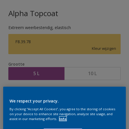
Alpha Topcoat
Extreem weerbestendig, elastisch
F8.39.78
Kleur wijzigen
Grootte
5 L
10 L
Aantal
Verfcalculator
Bereken
We respect your privacy.
By clicking “Accept All Cookies”, you agree to the storing of cookies
on your device to enhance site navigation, analyze site usage, and
assist in our marketing efforts.
Info
Op dit moment is het niet mogelijk dit product online
te bestellen. Houd de website in de gaten, we werken