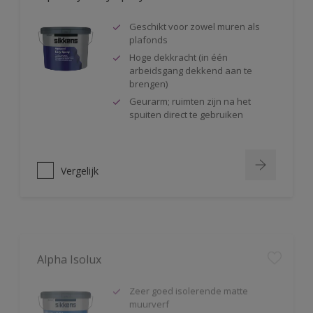
Geschikt voor zowel muren als
plafonds
Hoge dekkracht (in één
arbeidsgang dekkend aan te
brengen)
Geurarm; ruimten zijn na het
spuiten direct te gebruiken
Vergelijk
Alpha Isolux
Zeer goed isolerende matte
muurverf
Isoleert nicotine(vlekken),
waterkringen, koffievlekken,