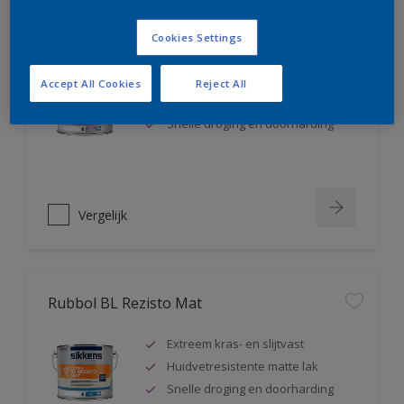
Rubbol BL Rezisto Satin
Cookies Settings
Extreem kras- en slijtvast
Accept All Cookies
Reject All
Huidvetresistente zijdeglanslak
Snelle droging en doorharding
Vergelijk
Rubbol BL Rezisto Mat
Extreem kras- en slijtvast
Huidvetresistente matte lak
Snelle droging en doorharding