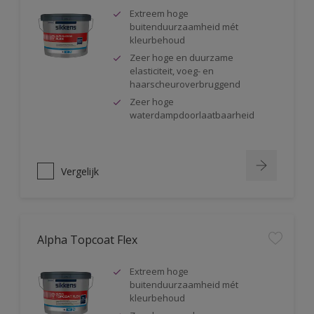
Extreem hoge
buitenduurzaamheid mét
kleurbehoud
Zeer hoge en duurzame
elasticiteit, voeg- en
haarscheuroverbruggend
Zeer hoge
waterdampdoorlaatbaarheid
Vergelijk
Alpha Topcoat Flex
Extreem hoge
buitenduurzaamheid mét
kleurbehoud