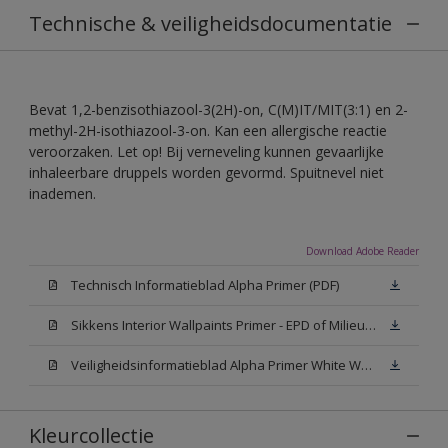
Technische & veiligheidsdocumentatie
Bevat 1,2-benzisothiazool-3(2H)-on, C(M)IT/MIT(3:1) en 2-
methyl-2H-isothiazool-3-on. Kan een allergische reactie
veroorzaken. Let op! Bij verneveling kunnen gevaarlijke
inhaleerbare druppels worden gevormd. Spuitnevel niet
inademen.
Download Adobe Reader
Technisch Informatieblad Alpha Primer (PDF)
Sikkens Interior Wallpaints Primer - EPD of Milieuproductverklaring
Veiligheidsinformatieblad Alpha Primer White W05 (MSDS)
Kleurcollectie