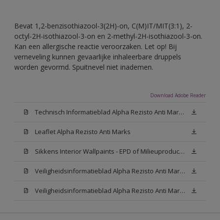
Bevat 1,2-benzisothiazool-3(2H)-on, C(M)IT/MIT(3:1), 2-
octyl-2H-isothiazool-3-on en 2-methyl-2H-isothiazool-3-on.
Kan een allergische reactie veroorzaken. Let op! Bij
verneveling kunnen gevaarlijke inhaleerbare druppels
worden gevormd. Spuitnevel niet inademen.
Download Adobe Reader
Technisch Informatieblad Alpha Rezisto Anti Marks (PDF)
Leaflet Alpha Rezisto Anti Marks
Sikkens Interior Wallpaints - EPD of Milieuproductverklaring
Veiligheidsinformatieblad Alpha Rezisto Anti Marks Mat White W05 (MSDS)
Veiligheidsinformatieblad Alpha Rezisto Anti Marks Mat N00 (MSDS)