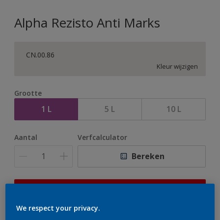
Alpha Rezisto Anti Marks
CN.00.86
Kleur wijzigen
Grootte
1 L
5 L
10 L
Aantal
Verfcalculator
Bereken
Op dit moment is het niet mogelijk dit product online
te bestellen. Houd de website in de gaten, we werken
We respect your privacy.
er hard aan om de voorraad aan te vullen.