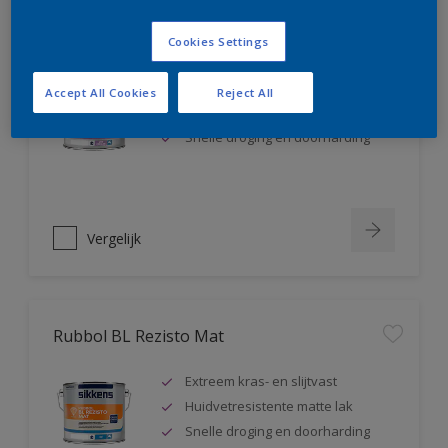
Rubbol BL Rezisto Satin
Cookies Settings
Extreem kras- en slijtvast
Accept All Cookies
Reject All
Huidvetresistente zijdeglanslak
Snelle droging en doorharding
Vergelijk
Rubbol BL Rezisto Mat
Extreem kras- en slijtvast
Huidvetresistente matte lak
Snelle droging en doorharding