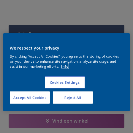
U6.25.25
Kleur wijzigen
We respect your privacy.
Aantal
Verfcalculator
By clicking “Accept All Cookies”, you agree to the storing of cookies
on your device to enhance site navigation, analyze site usage, and
assist in our marketing efforts.
Info
Bereken
Cookies Settings
Voeg toe aan winkelwagen
Accept All Cookies
Reject All
Boodschappenlijst
Vind een winkel