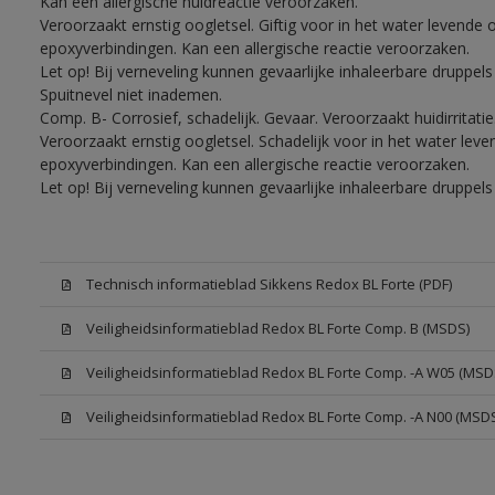
Kan een allergische huidreactie veroorzaken.
Veroorzaakt ernstig oogletsel. Giftig voor in het water levend
epoxyverbindingen. Kan een allergische reactie veroorzaken.
Let op! Bij verneveling kunnen gevaarlijke inhaleerbare druppe
Spuitnevel niet inademen.
Comp. B- Corrosief, schadelijk. Gevaar. Veroorzaakt huidirritati
Veroorzaakt ernstig oogletsel. Schadelijk voor in het water le
epoxyverbindingen. Kan een allergische reactie veroorzaken.
Let op! Bij verneveling kunnen gevaarlijke inhaleerbare druppe
Technisch informatieblad Sikkens Redox BL Forte (PDF)
Veiligheidsinformatieblad Redox BL Forte Comp. B (MSDS)
Veiligheidsinformatieblad Redox BL Forte Comp. -A W05 (MSD
Veiligheidsinformatieblad Redox BL Forte Comp. -A N00 (MSD