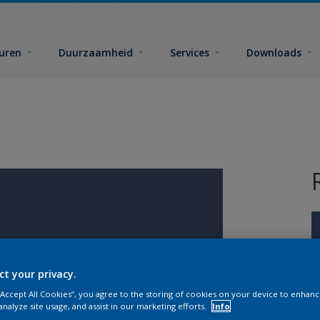
euren
Duurzaamheid
Services
Downloads
ct your privacy.
G
 “Accept All Cookies”, you agree to the storing of cookies on your device to enhanc
analyze site usage, and assist in our marketing efforts.
Info