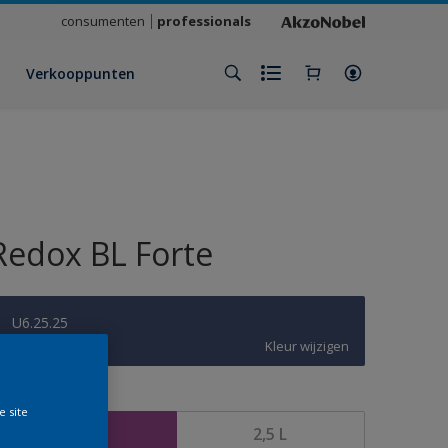
consumenten
professionals
Verkooppunten
Redox BL Forte
U6.25.25
Kleur wijzigen
rootte
e site
1 L
2,5 L