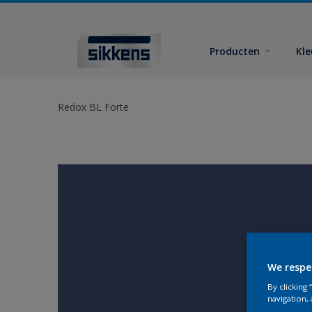
Producten
Kl
Redox BL Forte
We respe
By clicking
navigation, 