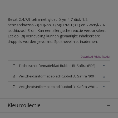
Bevat 2,4,7,9-tetramethyldec-5-yn-4,7-diol, 1,2-
benzisothiazool-3(2H)-on, C(M)IT/MIT(3:1) en 2-octyl-2H-
isothiazool-3-on. Kan een allergische reactie veroorzaken.
Let op! Bij verneveling kunnen gevaarlijke inhaleerbare
druppels worden gevormd. Spuitnevel niet inademen.
Download Adobe Reader
Technisch Informatieblad Rubbol BL Safira (PDF)
Veiligheidsinformatieblad Rubbol BL Safira N00 (MSDS)
Veiligheidsinformatieblad Rubbol BL Safira White W05 (MSDS)
Kleurcollectie