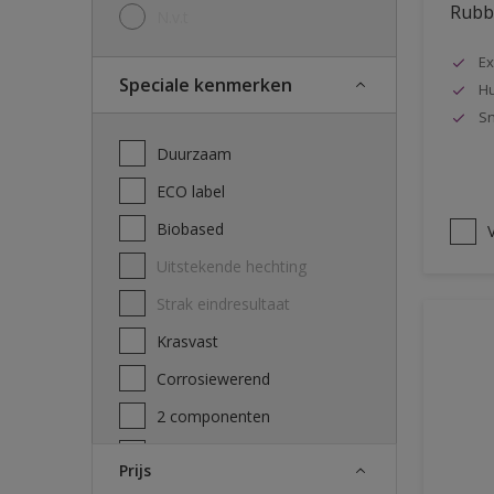
Rubbo
N.v.t
Ex
Speciale kenmerken
Hu
Sn
Duurzaam
ECO label
Biobased
V
Uitstekende hechting
Strak eindresultaat
Krasvast
Corrosiewerend
2 componenten
Decontamineerbaarheid
Prijs
attest