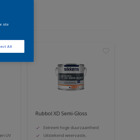
e site
ect All
Rubbol XD Semi-Gloss
Extreem hoge duurzaamheid
en UV
Uitstekend weervaste,