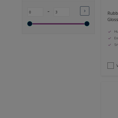
Lange open tijd
-
Rubbo
Wasbaar
Glos
Sneldrogend
Geschikt voor vochtige
Hu
ruimten
Ex
Sn
Transparant
Bacteriebestendig
Beter reinigbaar
V
Damp-open
Winterkwaliteit
Isolerend
Langdurig hoge glans
Metallic
nageisoleerde gevels