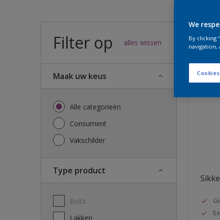
We respe
Filter op
47
result
By clicking
alles wissen
navigation, 
Cookies
Maak uw keus
Alle categorieën
Consument
Vakschilder
Type product
Sikke
G
Beits
Ex
Lakken