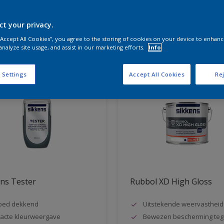
ct your privacy.
aten voor jou
 “Accept All Cookies”, you agree to the storing of cookies on your device to enhanc
analyze site usage, and assist in our marketing efforts.
Info
 Settings
Accept All Cookies
Rej
ns Tester
Rubbol XD High Gloss
oed dekkend
Uitstekende weervastheid
acte kleurweergave
Bewezen bescherming teg