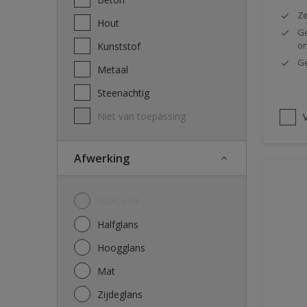
Ze
Hout
Ge
o
Kunststof
Ge
Metaal
Steenachtig
Niet van toepassing
V
Afwerking
Glanzend
Halfglans
Hoogglans
Mat
Zijdeglans