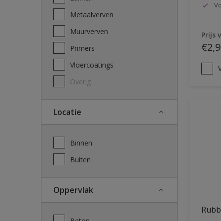
Vo
Metaalverven
Muurverven
Prijs 
€2,9
Primers
Vloercoatings
V
Overig
Locatie
Binnen
Buiten
Oppervlak
Rubb
Beton