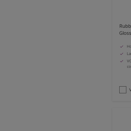
Oplosmiddelvrij
Onderzijde galerijen
Rubb
Huidvet resistent
Glos
Schrobklasse 2
Ho
PU gemodificeerd
La
Hoog rendement
VO
co
Speciale spuitkwaliteit
Chemicalienbestendigheid
Structuur
V
4SO
Carbonatatieremmend
Extreem buitenduurzaam
Schrobklasse 1