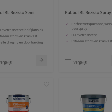
l BL Rezisto Semi-
Rubbol BL Rezisto Spray
s
Perfect verspuitbaar, wein
overspray
idvetresistente halfglanslak
Huidvetresistent
treem stoot- en krasvast
Extreem stoot- en krasvas
elle droging en doorharding
ergelijk
Vergelijk