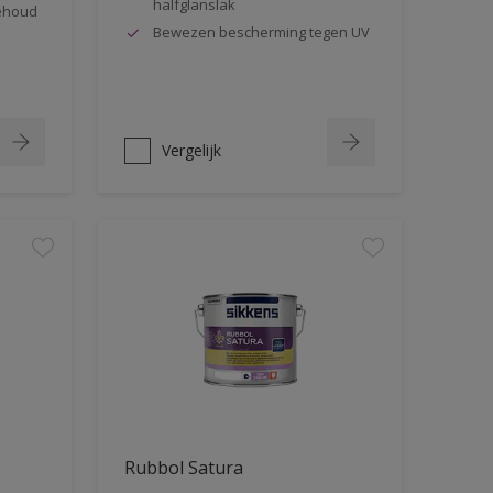
halfglanslak
behoud
Bewezen bescherming tegen UV
Vergelijk
Rubbol Satura