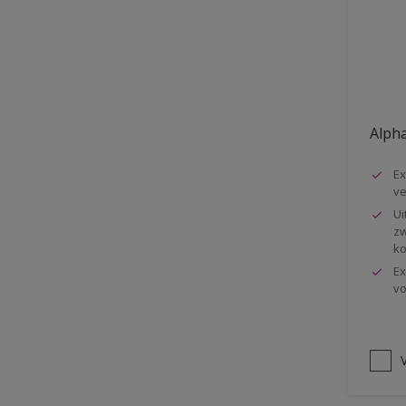
Vloer
Voorbehandeling
Gemakkelijk verwerkbaar
Elastisch
Alpha
Huidvetbestendig
Ex
1 pot systeem
ve
Impregneren
Ui
zw
ko
Ex
vo
V