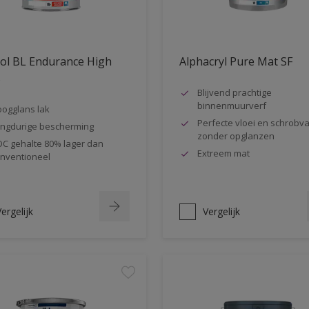
ol BL Endurance High
Alphacryl Pure Mat SF
s
Blijvend prachtige
binnenmuurverf
ogglans lak
Perfecte vloei en schrobva
ngdurige bescherming
zonder opglanzen
C gehalte 80% lager dan
Extreem mat
nventioneel
ergelijk
Vergelijk