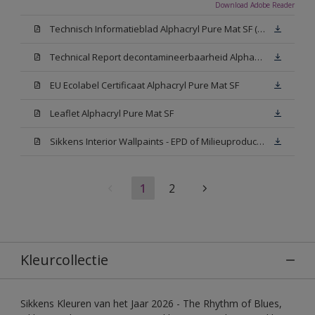
Download Adobe Reader
Technisch Informatieblad Alphacryl Pure Mat SF (New Livery) (PDF)
Technical Report decontamineerbaarheid Alphacryl Pure Mat SF
EU Ecolabel Certificaat Alphacryl Pure Mat SF
Leaflet Alphacryl Pure Mat SF
Sikkens Interior Wallpaints - EPD of Milieuproductverklaring
1
2
Kleurcollectie
Sikkens Kleuren van het Jaar 2026 - The Rhythm of Blues,