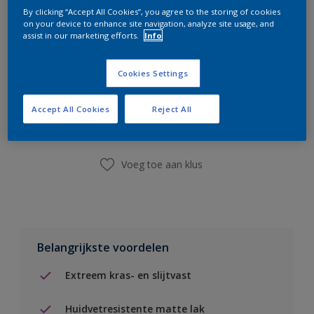
By clicking “Accept All Cookies”, you agree to the storing of cookies
on your device to enhance site navigation, analyze site usage, and
assist in our marketing efforts.
Info
Cookies Settings
Boodschappenlijst
Accept All Cookies
Reject All
Vind een winkel
Voeg toe aan klus
Belangrijkste voordelen
Extreem kras- en slijtvast
Huidvetresistente matte lak