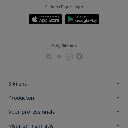
Sikkens Expert App
Volg Sikkens
Sikkens
Over Sikkens
Producten
AkzoNobel
Producten voor binnen
Voor professionals
Duurzaamheid
Producten voor buiten
Veelgestelde vragen
Advies & service
Kleur en inspiratie
Vind je verkooppunt