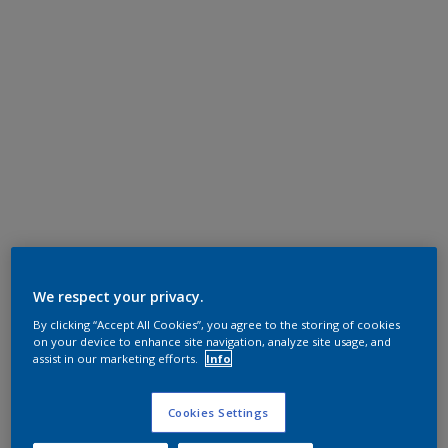
We respect your privacy.
By clicking “Accept All Cookies”, you agree to the storing of cookies
on your device to enhance site navigation, analyze site usage, and
assist in our marketing efforts.
Info
Cookies Settings