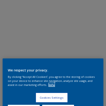
We respect your privacy.
By clicking “Accept All Cookies”, you agree to the storing of cookies
on your device to enhance site navigation, analyze site usage, and
assist in our marketing efforts.
Info
Cookies Settings