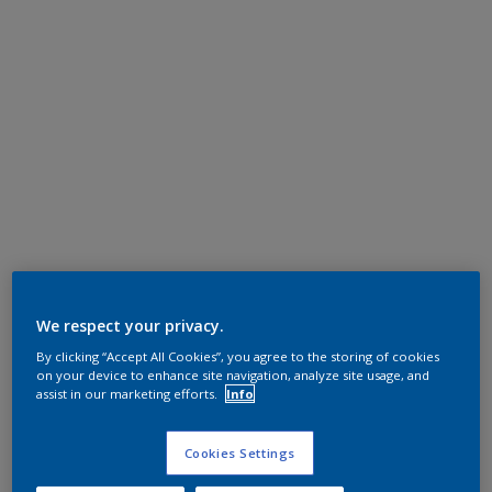
We respect your privacy.
By clicking “Accept All Cookies”, you agree to the storing of cookies
on your device to enhance site navigation, analyze site usage, and
assist in our marketing efforts.
Info
Cookies Settings