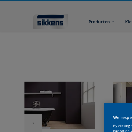
Producten
Kl
We respe
By clicking
navigation, 