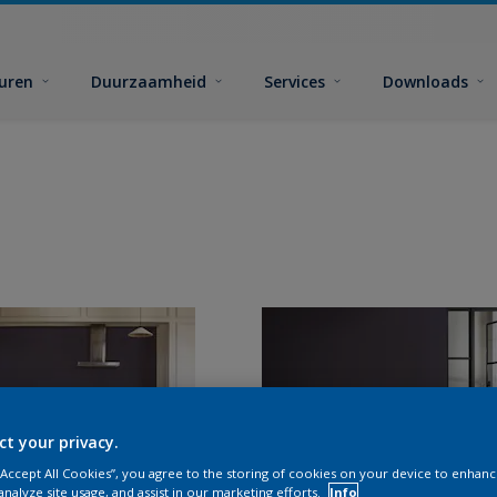
euren
Duurzaamheid
Services
Downloads
ct your privacy.
 “Accept All Cookies”, you agree to the storing of cookies on your device to enhanc
analyze site usage, and assist in our marketing efforts.
Info