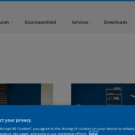
euren
Duurzaamheid
Services
Downloads
ct your privacy.
 “Accept All Cookies”, you agree to the storing of cookies on your device to enhanc
analyze site usage, and assist in our marketing efforts.
Info