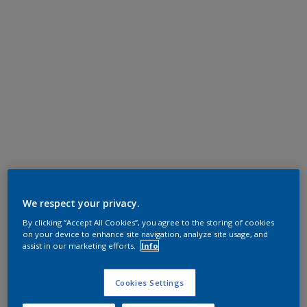
We respect your privacy.
By clicking “Accept All Cookies”, you agree to the storing of cookies
on your device to enhance site navigation, analyze site usage, and
assist in our marketing efforts.
Info
Cookies Settings