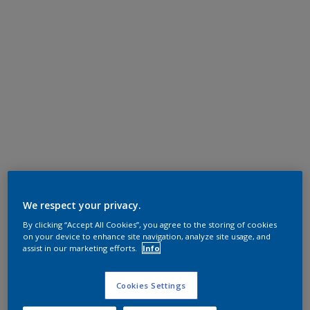
We respect your privacy.
By clicking “Accept All Cookies”, you agree to the storing of cookies
on your device to enhance site navigation, analyze site usage, and
assist in our marketing efforts.
Info
Cookies Settings