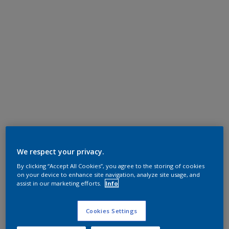
We respect your privacy.
By clicking “Accept All Cookies”, you agree to the storing of cookies
on your device to enhance site navigation, analyze site usage, and
assist in our marketing efforts.
Info
Cookies Settings