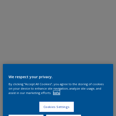
We respect your privacy.
By clicking “Accept All Cookies”, you agree to the storing of cookies
on your device to enhance site navigation, analyze site usage, and
assist in our marketing efforts.
Info
Cookies Settings