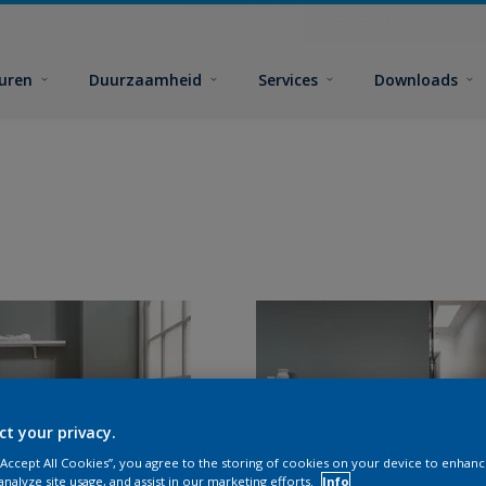
euren
Duurzaamheid
Services
Downloads
ct your privacy.
 “Accept All Cookies”, you agree to the storing of cookies on your device to enhanc
analyze site usage, and assist in our marketing efforts.
Info