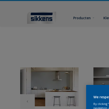
Producten
Kl
We respe
By clicking
navigation, 