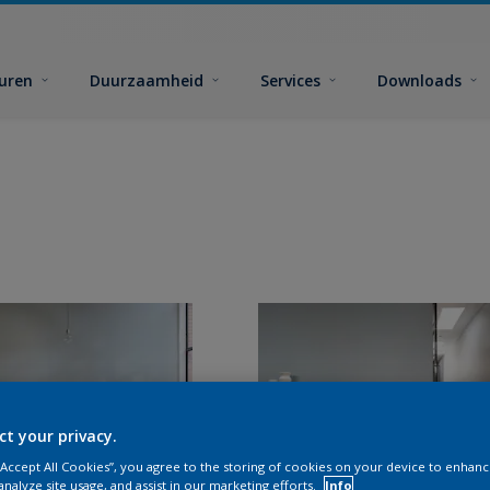
euren
Duurzaamheid
Services
Downloads
ct your privacy.
 “Accept All Cookies”, you agree to the storing of cookies on your device to enhanc
analyze site usage, and assist in our marketing efforts.
Info