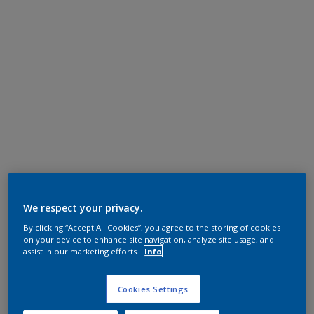
We respect your privacy.
By clicking “Accept All Cookies”, you agree to the storing of cookies
on your device to enhance site navigation, analyze site usage, and
assist in our marketing efforts.
Info
Cookies Settings