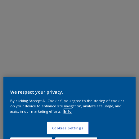
We respect your privacy.
By clicking “Accept All Cookies”, you agree to the storing of cookies
on your device to enhance site navigation, analyze site usage, and
assist in our marketing efforts.
Info
Cookies Settings